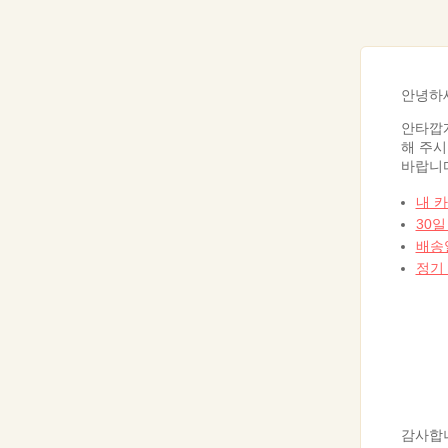
안녕하
안타깝게
해 주시
바랍니다
내 
30
배송
정기
%EVENT:reminder_start%
감사합