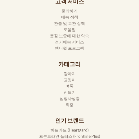
고객 서비스
문의하기
배송 정책
환불 및 교환 정책
도움말
품질 보증에 대한 약속
정기배송 서비스
멤버쉽 프로그램
카테고리
강아지
고양이
벼룩
진드기
심장사상충
회충
인기 브랜드
하트가드 (Heartgard)
프론트라인 플러스 (Frontline Plus)