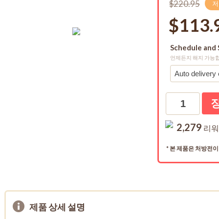
$220.95
저
$113.
Schedule and 
언제든지 해지 가능
수량
2,279
리워
* 본 제품은 처방전
제품 상세 설명