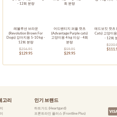
레볼루션 브라운
어드밴티지 퍼플 캣츠
애드보킷 캣츠 (A
(Revolution Brown For
(Advantage Purple cats)
Cats) 고양이용
Dogs) 강아지용 5-10 kg -
고양이용 4 kg 이상 - 4회
- 12회
12회 분량
분량
$230.
$256.95
$59.95
$111.
$129.95
$29.95
테고리
인기 브랜드
지
하트가드 (Heartgard)
이
프론트라인 플러스 (Frontline Plus)