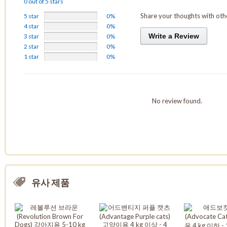
0 out of 5 stars
Share your thoughts with ot
5 star
0%
4 star
0%
Write a Review
3 star
0%
2 star
0%
1 star
0%
No review found.
유사 제품