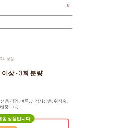
내 계정
0
문의하기
+1-917-970-2506
- 3회 분량
g 이상 - 3회 분량
는 기생충 감염, 벼룩, 심장사상충, 위장충,
해줍니다.
배송 상품입니다