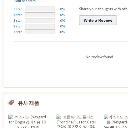
0 out of 5 stars
Share your thoughts with ot
5 star
0%
4 star
0%
Write a Review
3 star
0%
2 star
0%
1 star
0%
No review found.
유사 제품