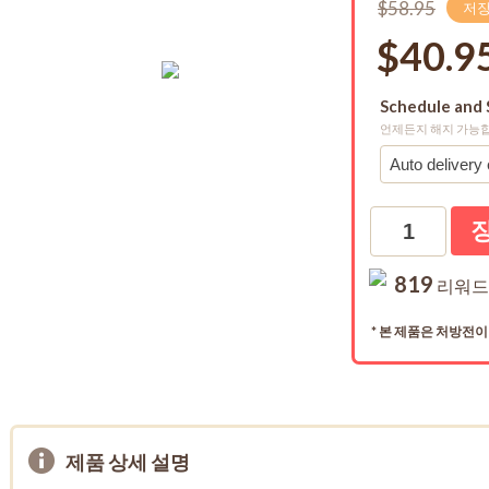
$58.95
저장 
$40.9
Schedule and 
언제든지 해지 가능
수량
819
리워드
* 본 제품은 처방전
제품 상세 설명