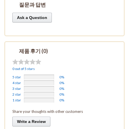
질문과 답변
Ask a Question
제품 후기 (0)
0 out of 5 stars
5 star
0%
4 star
0%
3 star
0%
2 star
0%
1 star
0%
Share your thoughts with other customers
Write a Review