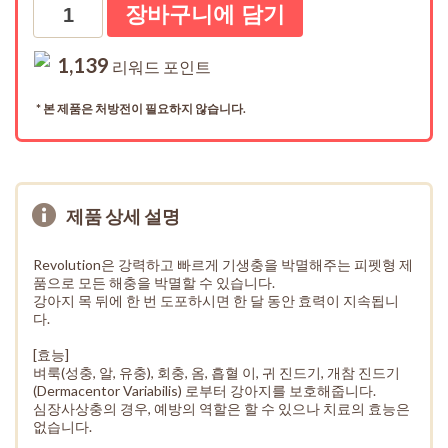
수량
1,139
리워드 포인트
* 본 제품은 처방전이 필요하지 않습니다.
제품 상세 설명
Revolution은 강력하고 빠르게 기생충을 박멸해주는 피펫형 제
품으로 모든 해충을 박멸할 수 있습니다.
강아지 목 뒤에 한 번 도포하시면 한 달 동안 효력이 지속됩니
다.
[효능]
벼룩(성충, 알, 유충), 회충, 옴, 흡혈 이, 귀 진드기, 개참 진드기
(Dermacentor Variabilis) 로부터 강아지를 보호해줍니다.
심장사상충의 경우, 예방의 역할은 할 수 있으나 치료의 효능은
없습니다.