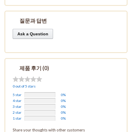
질문과 답변
Ask a Question
제품 후기 (0)
0 out of 5 stars
5 star
0%
4 star
0%
3 star
0%
2 star
0%
1 star
0%
Share your thoughts with other customers