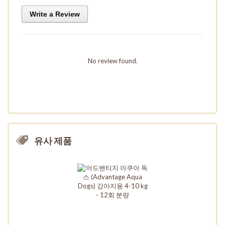
Write a Review
No review found.
유사 제품