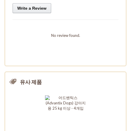
Write a Review
No review found.
유사 제품