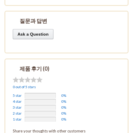
질문과 답변
Ask a Question
제품 후기 (0)
0 out of 5 stars
5 star
0%
4 star
0%
3 star
0%
2 star
0%
1 star
0%
Share your thoughts with other customers