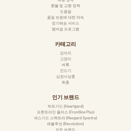
환불 및 교환 정책
도움말
품질 보증에 대한 약속
정기배송 서비스
멤버쉽 프로그램
카테고리
강아지
고양이
벼룩
진드기
심장사상충
회충
인기 브랜드
하트가드 (Heartgard)
프론트라인 플러스 (Frontline Plus)
넥스가드 스펙트라 (Nexgard Spectra)
레볼루션 (Revolution)
모든 브랜드