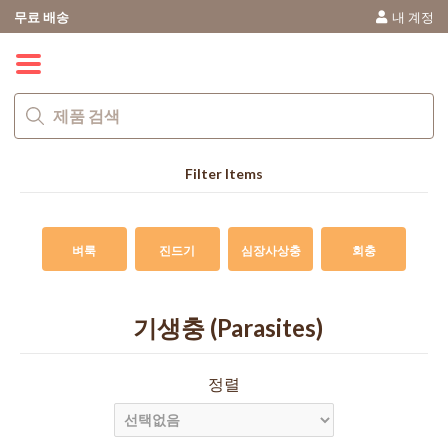
무료 배송
내 계정
0
Filter Items
벼룩
진드기
심장사상충
회충
기생충 (Parasites)
정렬