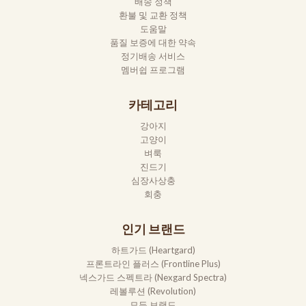
배송 정책
환불 및 교환 정책
도움말
품질 보증에 대한 약속
정기배송 서비스
멤버쉽 프로그램
카테고리
강아지
고양이
벼룩
진드기
심장사상충
회충
인기 브랜드
하트가드 (Heartgard)
프론트라인 플러스 (Frontline Plus)
넥스가드 스펙트라 (Nexgard Spectra)
레볼루션 (Revolution)
모든 브랜드