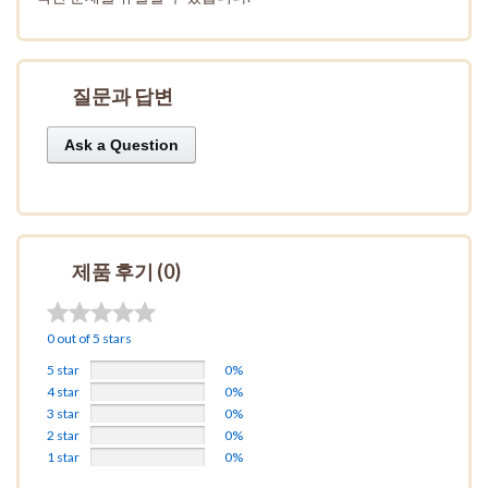
질문과 답변
Ask a Question
제품 후기 (0)
0 out of 5 stars
5 star
0%
4 star
0%
3 star
0%
2 star
0%
1 star
0%